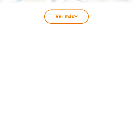
Ver más
ventud renovada gracias al desarrollo técnico de algunos produ
 serie de prestaciones que mejoran las ofrecidas por otros mater
das, la construcción de toda clase de estructuras es el más dest
do pesado o grandes estructuras como centros de convencione
onal y resistencia las hacen ideales para construir formas comp
sencia varios listones encolados en secciones horizontales. S
a formar una viga laminada. Es frecuente, desde un punto de vista 
dos (CLT), que aunque siguen un mismo principio, desde el punt