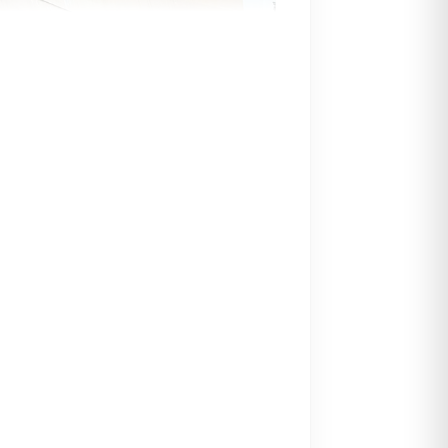
ctos derivados. Entre estos destacan
iales tradicionales dentro de la
acado. Se usa tanto para fabricar
s, bodegas industriales o complejos
lejas, no solo rectas, también curvas.
e usan al menos cuatro piezas, siempre
lingüístico, confundir a las vigas
o de vista de la construcción en