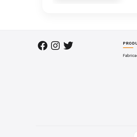
El proceso de fabricación de las vigas
adhesivos, prensado, cepillado final y li
Las maderas más utilizadas para su fabr
PROD
Es común elegir las vigas laminadas en
Fabrica
decir, cepilladas, lijadas e incluso tra