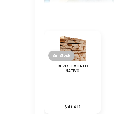
La construcción con madera vive una ju
las vigas laminadas. Estas ofrecen una
construcción.
Sin Stock
Varios de los usos de las vigas lamina
REVESTIMIENTO
pérgolas, casas de madera de entrama
NATIVO
deportivos. Su gran estabilidad dimensi
Las vigas de madera laminada son en e
con la veta en sentido longitudinal, par
laminadas con los paneles contralamina
$ 41.412
madera tienen usos diferenciados.