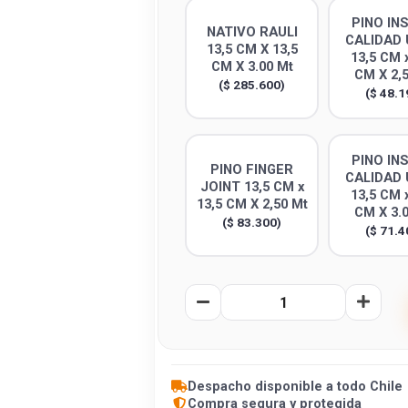
PINO IN
NATIVO RAULI
CALIDAD 
13,5 CM X 13,5
13,5 CM x
CM X 3.00 Mt
CM X 2,
($ 285.600)
($ 48.1
PINO IN
PINO FINGER
CALIDAD 
JOINT 13,5 CM x
13,5 CM x
13,5 CM X 2,50 Mt
CM X 3.
($ 83.300)
($ 71.4
Despacho disponible a todo Chile
Compra segura y protegida