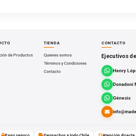
 laminadas pasa por varias fases: secado de la madera, selección
jado.
icación son las de abeto, pino y alerce.
UCTO
TIENDA
CONTACTO
coladas, además de por sus dimensiones o tipo de madera, en f
ción de Productos
Quienes somos
Ejecutivos d
tadas. Básicamente dependerá de si van a quedar a la vista u ocult
Términos y Condiciones
Henry Lóp
Contacto
Donadoni 
Génesis
info@mader
Pago seguro
Despachos a todo Chile
Atención directa