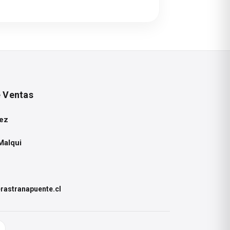
, cepillado, aplicación de colas y
unción de si serán vistas o no. Es
e Ventas
as.
ez
Malqui
astranapuente.cl