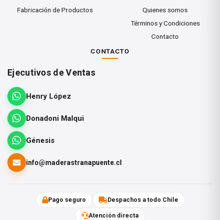
reposicionar las piezas durante el
Fabricación de Productos
Quienes somos
Términos y Condiciones
ensamblaje y desarrolla una unión más
Contacto
resistente que la propia madera. Además,
CONTACTO
seca transparente y puede pintarse sin
afectar el acabado final.
Ejecutivos de Ventas
Henry López
Donadoni Malqui
CARACTERÍSTICAS
Génesis
Y BENEFICIOS
info@maderastranapuente.cl
Pago seguro
Despachos a todo Chile
✓ 2 veces más rápido y 3 veces
Atención directa