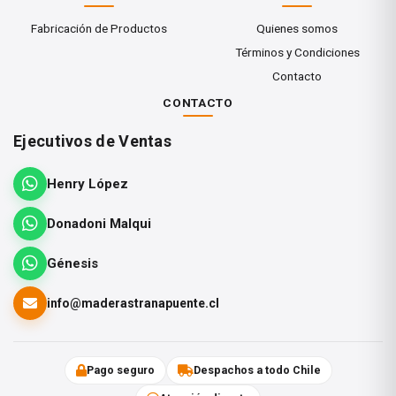
de cortar, muebles de exterior, puertas,
Fabricación de Productos
Quienes somos
ventanas, macetas, buzones y proyectos
Términos y Condiciones
que requieren alta resistencia a la
Contacto
humedad.
CONTACTO
Ejecutivos de Ventas
Henry López
CARACTERÍSTICAS
Donadoni Malqui
Y BENEFICIOS
Génesis
info@maderastranapuente.cl
✓ Cumple con la norma ANSI Tipo
Pago seguro
Despachos a todo Chile
II de resistencia al agua.