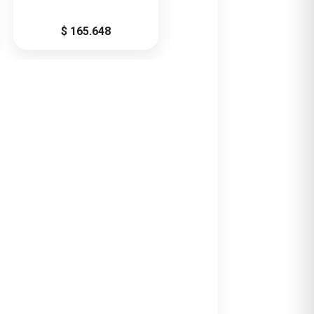
$ 165.648
$ 214.200
istema finger joint tipo Z. Se entrega en
 pequeños nudos propios de la especie.