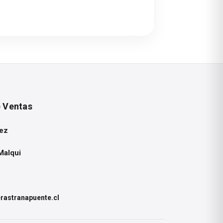
Ver
Descargar
e Ventas
ez
Malqui
astranapuente.cl