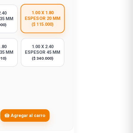
1.00 X 1.80
2.40
ESPESOR 20 MM
35 MM
($ 115.000)
000)
1.80
1.00 X 2.40
35 MM
ESPESOR 45 MM
910)
($ 340.000)
Agregar al carro