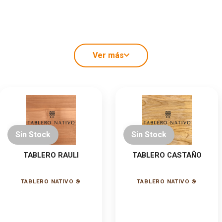
a
Ver más
inger joint tipo Z
Sin Stock
Sin Stock
TABLERO RAULI
TABLERO CASTAÑO
ivos
TABLERO NATIVO ®
TABLERO NATIVO ®
cial
 natural