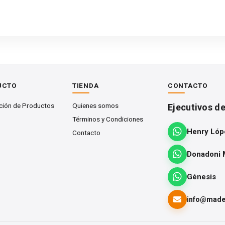
.
ivo
UCTO
TIENDA
CONTACTO
tación técnica del producto.
ción de Productos
Quienes somos
Ejecutivos d
Términos y Condiciones
Henry Lóp
Contacto
Donadoni 
Génesis
info@mader