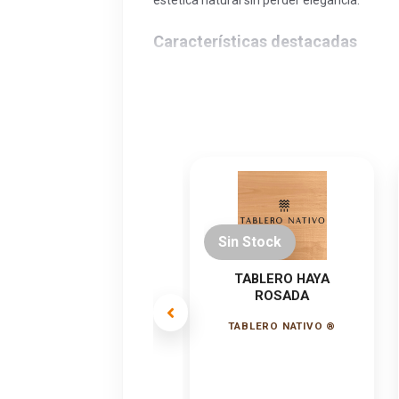
Características destacadas
Tablero de madera sólida encolad
Lijado en ambas caras grano 120
Encolado de listones de canto con f
Buena estabilidad dimensional
Veta suave y textura fina
Usos recomendados
Sin Stock
Sin Stock
Muebles y carpintería interior
TABLERO ROBLE
TABLERO HAYA
ROSADA
Revestimientos y paneles decorat
TABLERO NATIVO ®
TABLERO NATIVO ®
Diseño interior residencial y comer
Superficies visibles de terminación