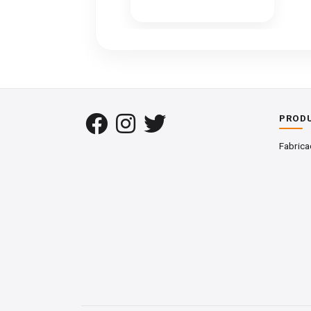
Ficha técnica y descarga
Consulta y descarga documentación técnica
Ficha técnica Tablero Nat
PROD
Consulta o descarga la documen
Fabrica