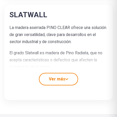
SLATWALL
La
madera aserrada
PINO CLEAR ofrece una solución
de gran versatilidad, clave para desarrollos en el
sector industrial y de construcción.
El grado Slatwall es madera de Pino Radiata, que no
acepta características o defectos que afecten la
resistencia de la pieza.
Tiene una alta uniformidad dimensional. Cuenta con
Ver más
modificación térmica producida de forma asistida en
un ambiente controlado de oxígeno entre 160 y 230°C,
generando propiedades y ventajas tales como:
Mejoramiento de durabilidad al deterioro