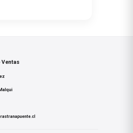
e Ventas
ez
Malqui
astranapuente.cl