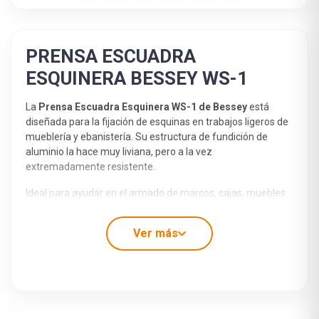
PRENSA ESCUADRA
ESQUINERA BESSEY WS-1
La
Prensa Escuadra Esquinera WS-1 de Bessey
está
diseñada para la fijación de esquinas en trabajos ligeros de
mueblería y ebanistería. Su estructura de fundición de
aluminio la hace muy liviana, pero a la vez
extremadamente resistente.
Ideal para ayudar en el armado de marcos, cajas, muebles
pequeños y uniones a 90°, permite sujetar piezas de forma
práctica y precisa durante procesos de encolado, armado o
Ver más
montaje.
¡Haz que prensar sea fácil, versátil y entretenido con la
confianza que entrega Bessey!
Características destacadas