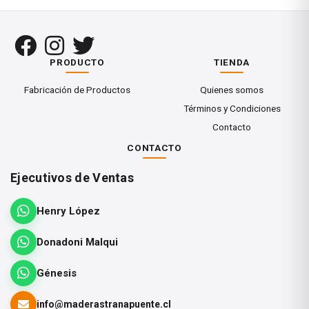
Diseñada para fijación de esquinas
Ideal para trabajos ligeros de mueblería y
ebanistería
PRODUCTO
TIENDA
Estructura de fundición de aluminio
Fabricación de Productos
Quienes somos
Liviana, resistente y fácil de manipular
Términos y Condiciones
Contacto
Ayuda en uniones y montajes a 90°
CONTACTO
Especificaciones
Ejecutivos de Ventas
Apertura:
2 x 73 mm
Henry López
Altura de piezas:
12 mm
Donadoni Malqui
Génesis
info@maderastranapuente.cl