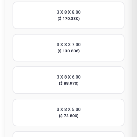
3 X 8 X 8.00
($ 170.330)
3 X 8 X 7.00
($ 130.806)
3 X 8 X 6.00
($ 88.970)
3 X 8 X 5.00
($ 72.800)