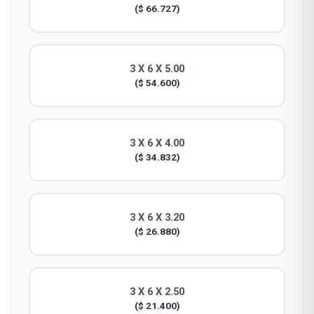
($ 66.727)
3 X 6 X 5.00
($ 54.600)
3 X 6 X 4.00
($ 34.832)
3 X 6 X 3.20
($ 26.880)
3 X 6 X 2.50
($ 21.400)