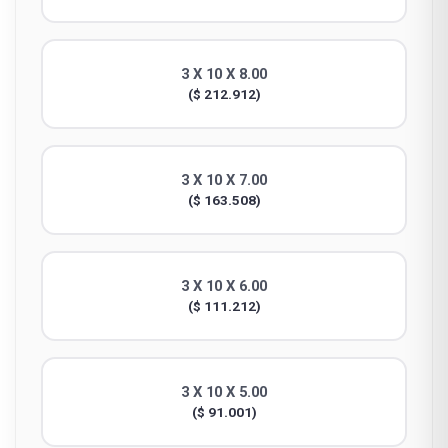
3 X 10 X 8.00
($ 212.912)
3 X 10 X 7.00
($ 163.508)
3 X 10 X 6.00
($ 111.212)
3 X 10 X 5.00
($ 91.001)