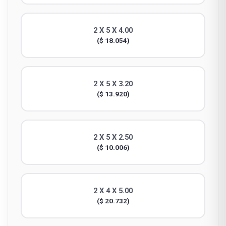
2 X 5 X 4.00
($ 18.054)
2 X 5 X 3.20
($ 13.920)
2 X 5 X 2.50
($ 10.006)
2 X 4 X 5.00
($ 20.732)