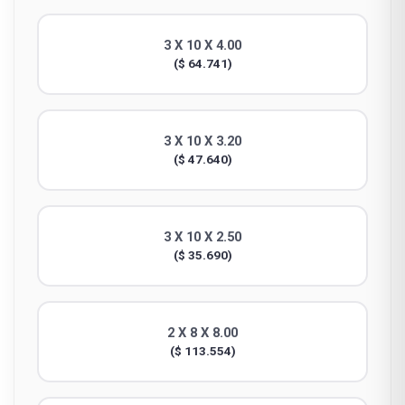
3 X 10 X 4.00
($ 64.741)
3 X 10 X 3.20
($ 47.640)
3 X 10 X 2.50
($ 35.690)
2 X 8 X 8.00
($ 113.554)