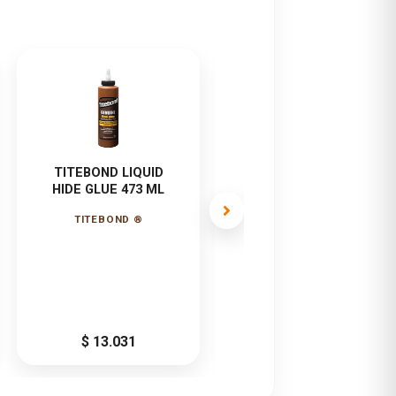
TITEBOND LIQUID
TITEBOND INSTANT
HIDE GLUE 473 ML
BOND ADHESIVE
MEDIUM 56,7 GR
TITEBOND ®
$ 13.031
$ 12.138
ensional ni la integridad estructural.