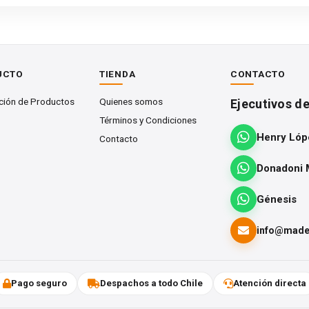
UCTO
TIENDA
CONTACTO
ción de Productos
Quienes somos
Ejecutivos d
Términos y Condiciones
Henry Lóp
Contacto
s angostas
Donadoni 
Génesis
info@mader
tes por tabla, siempre que se respeten las dimensiones mínimas
Pago seguro
Despachos a todo Chile
Atención directa
nos del 66,6 % de rendimiento en cortes clear en ambas caras.La