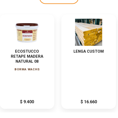
tes permitidos, siempre que cumplan dimensiones mínimas
ferior al mínimo especificado (angosto)
ibres de defectos como:
ECOSTUCCO
LENGA CUSTOM
RETAPE MADERA
NATURAL 08
BORMA WACHS
ncia mecánica
$ 9.400
$ 16.660
s de corte limpio siempre que no comprometan la estabilidad dim