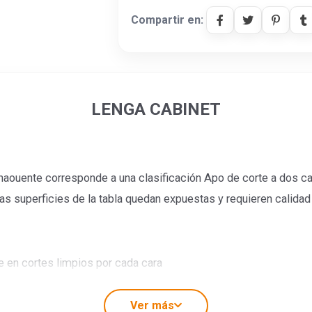
Compartir en:
LENGA CABINET
aouente corresponde a una clasificación Apo de corte a dos ca
s superficies de la tabla quedan expuestas y requieren calida
e en cortes limpios por cada cara
ttings en ambas caras
Ver más