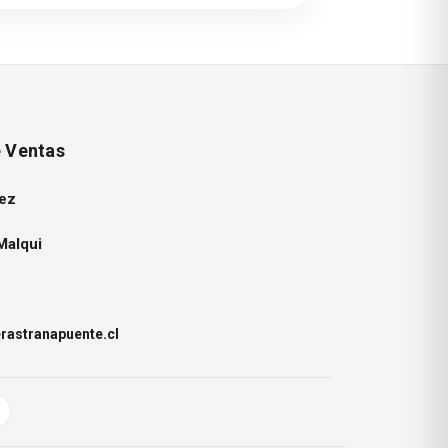
e Ventas
ez
Malqui
astranapuente.cl
 establecidas.
s tablas se clasifican a parKr de la