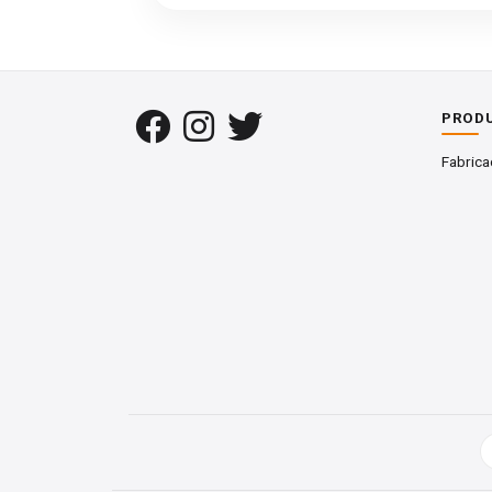
Longitud mínima:
6ʹ (1,83 m)
PROD
Ancho mínimo:
Fabrica
4ʺ (101 mm)
Se admite hasta un 5 % de pieza
Requisitos mínimos de corte limpio:
3ʺ x 6ʹ (76 mm x 1,83 m) o
4ʺ x 3ʹ (101 mm x 915 mm)
No existe límite en la cantidad de cor
Notas: La calidad Cabinet admite no me