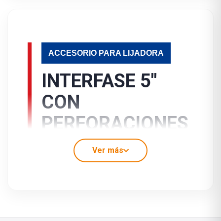
ACCESORIO PARA LIJADORA
INTERFASE 5"
CON
PERFORACIONES
Ver más
Interfase de 5 pulgadas con sistema
velcro y perforaciones, diseñada para
colocarse entre el plato base y el disco
abrasivo de lijadoras orbitales. Mejora la
amortiguación durante el lijado, ayuda a