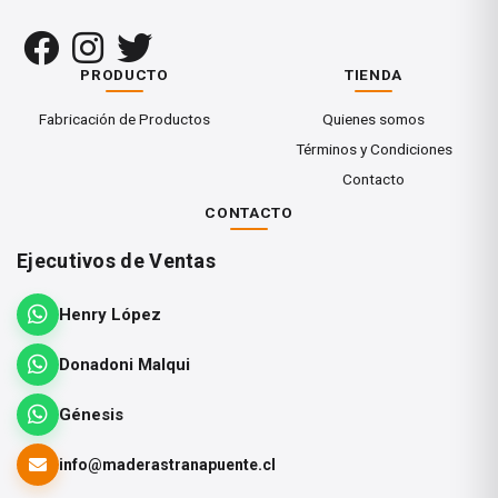
obtener un acabado más uniforme y
permite trabajar con mayor control en
PRODUCTO
TIENDA
superficies curvas o irregulares.
Fabricación de Productos
Quienes somos
Términos y Condiciones
Contacto
MEDIDA
CONTACTO
5"
Ejecutivos de Ventas
Henry López
SISTEMA
Velcro
Donadoni Malqui
Génesis
TIPO
info@maderastranapuente.cl
Perforada