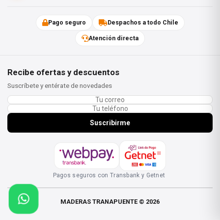
Pago seguro
Despachos a todo Chile
Atención directa
CARACTERÍSTICAS
Recibe ofertas y descuentos
Suscríbete y entérate de novedades
✓ Interfase de 5" para lijadoras
orbitales.
Suscribirme
✓ Sistema de fijación tipo velcro.
✓ Perforaciones para una mejor
aspiración del polvo.
Pagos seguros con Transbank y Getnet
✓ Mejora la amortiguación
MADERAS TRANAPUENTE © 2026
durante el lijado.