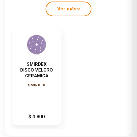
– Contiene filtros UV
Ver más
– Consumo: 250 ml/m² en total (3 a 4 manos con
consumo 60 a 80 ml/m² por mano)
SMIRDEX
DISCO VELCRO
CERAMICA
SMIRDEX
$ 4.800