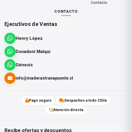
Contacto
CONTACTO
Ejecutivos de Ventas
Henry López
Donadoni Malqui
Génesis
info@maderastranapuente.cl
Pago seguro
Despachos a todo Chile
Atención directa
Recibe ofertas y descuentos